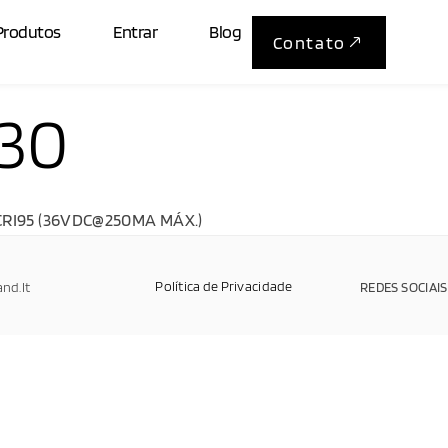
Produtos
Entrar
Blog
Contato
30
CRI95 (36VDC@250MA MÁX.)
Política de Privacidade
and.It
REDES SOCIAIS