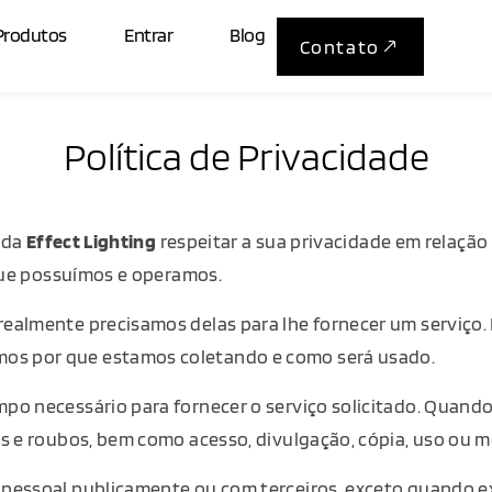
Produtos
Entrar
Blog
Contato
Política de Privacidade
a da
Effect Lighting
respeitar a sua privacidade em relaçã
 que possuímos e operamos.
almente precisamos delas para lhe fornecer um serviço. 
os por que estamos coletando e como será usado.
mpo necessário para fornecer o serviço solicitado. Qua
as e roubos, bem como acesso, divulgação, cópia, uso ou 
essoal publicamente ou com terceiros, exceto quando exi