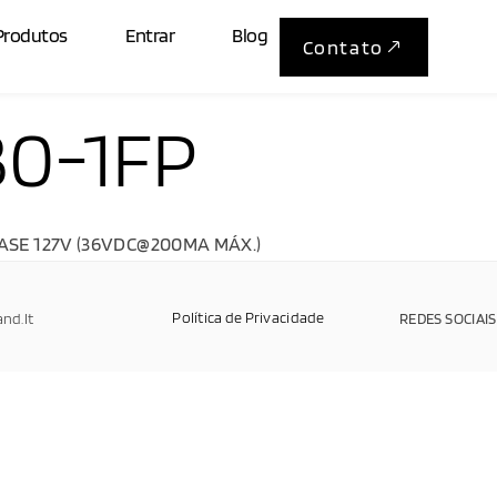
Produtos
Entrar
Blog
Contato
0-1FP
HASE 127V (36VDC@200MA MÁX.)
Política de Privacidade
and.It
REDES SOCIAIS