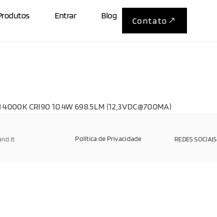
Produtos
Entrar
Blog
Contato
0
4000K CRI90 10.4W 698.5LM (12,3VDC@700MA)
Política de Privacidade
and.It
REDES SOCIAIS