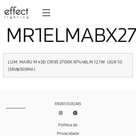
MR1ELMABX2
LUM. MARU M 43D CRI95 2700K 874,46LM 12,1W UGR 10
(36V@350MA)
REDES SOCIAIS
Política de
Privacidade