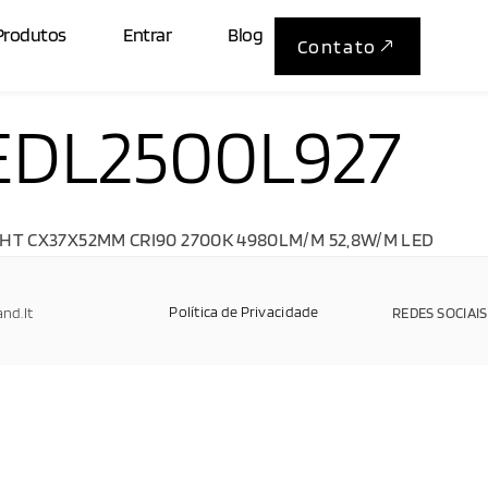
Produtos
Entrar
Blog
Contato
DL2500L927
T CX37X52MM CRI90 2700K 4980LM/M 52,8W/M LED
Política de Privacidade
and.It
REDES SOCIAIS