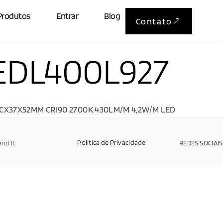
Produtos
Entrar
Blog
Contato
DL400L927
X37X52MM CRI90 2700K 430LM/M 4,2W/M LED
Política de Privacidade
and.It
REDES SOCIAIS