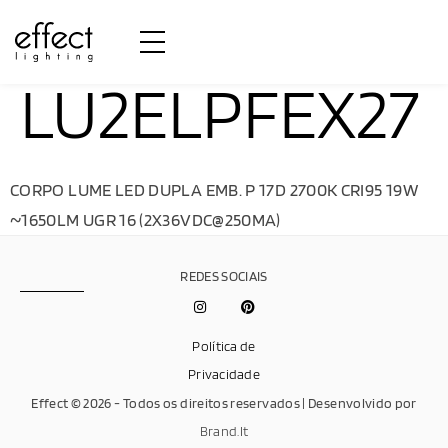
LU2ELPFEX27
CORPO LUME LED DUPLA EMB. P 17D 2700K CRI95 19W
~1650LM UGR 16 (2X36VDC@250MA)
REDES SOCIAIS
Política de
Privacidade
Effect © 2026 - Todos os direitos reservados | Desenvolvido por
Brand.It