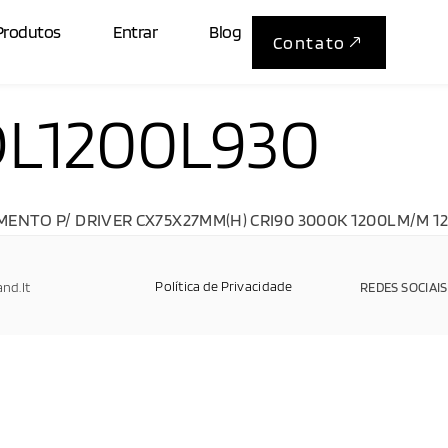
Produtos
Entrar
Blog
Contato
DL1200L930
NTO P/ DRIVER CX75X27MM(H) CRI90 3000K 1200LM/M 1
Política de Privacidade
and.It
REDES SOCIAIS