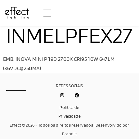
INMELPFEX27
EMB. INOVA MINI P 19D 2700K CRI95 10W 647LM
(36VDC@250MA)
REDES SOCIAIS
Política de
Privacidade
Effect © 2026 - Todos os direitos reservados | Desenvolvido por
Brand.It