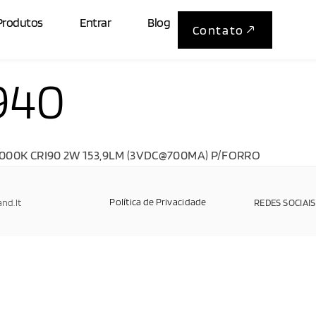
Produtos
Entrar
Blog
Contato
940
000K CRI90 2W 153,9LM (3VDC@700MA) P/FORRO
Política de Privacidade
and.It
REDES SOCIAIS