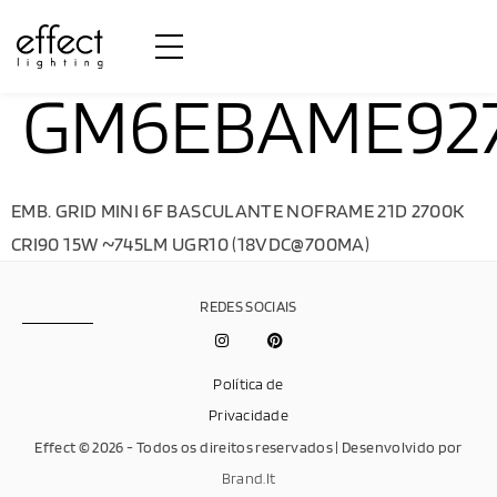
GM6EBAME92
EMB. GRID MINI 6F BASCULANTE NOFRAME 21D 2700K
CRI90 15W ~745LM UGR10 (18VDC@700MA)
REDES SOCIAIS
Política de
Privacidade
Effect © 2026 - Todos os direitos reservados | Desenvolvido por
Brand.It