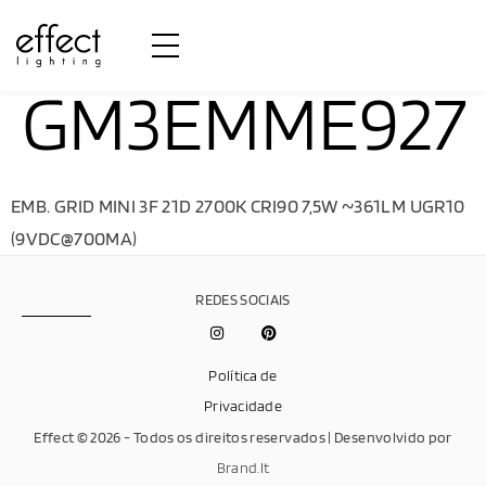
GM3EMME927
EMB. GRID MINI 3F 21D 2700K CRI90 7,5W ~361LM UGR10
(9VDC@700MA)
REDES SOCIAIS
Política de
Privacidade
Effect © 2026 - Todos os direitos reservados | Desenvolvido por
Brand.It