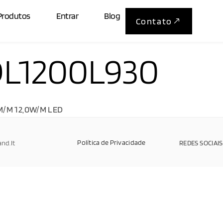
Produtos
Entrar
Blog
Contato
L1200L930
M/M 12,0W/M LED
Política de Privacidade
and.It
REDES SOCIAIS