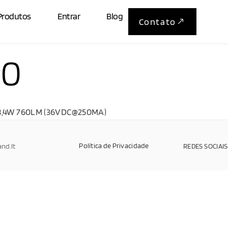
Produtos
Entrar
Blog
Contato
40
 8,4W 760LM (36VDC@250MA)
Política de Privacidade
and.It
REDES SOCIAIS