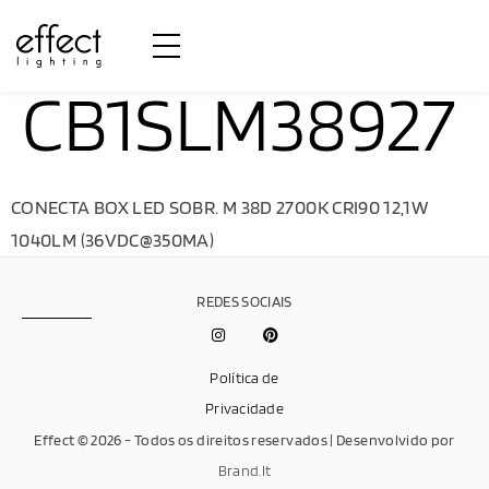
CB1SLM38927
CONECTA BOX LED SOBR. M 38D 2700K CRI90 12,1W
1040LM (36VDC@350MA)
REDES SOCIAIS
Política de
Privacidade
Effect © 2026 - Todos os direitos reservados | Desenvolvido por
Brand.It