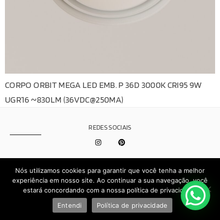
CORPO ORBIT MEGA LED EMB. P 36D 3000K CRI95 9W
UGR16 ~830LM (36VDC@250MA)
REDES SOCIAIS
Política de
Nós utilizamos cookies para garantir que você tenha a melhor
Privacidade
experiência em nosso site. Ao continuar a sua navegação, você
Effect © 2026 - Todos os direitos reservados | Desenvolvido por
estará concordando com a nossa política de privacidade.
Brand.It
Entendi
Política de privacidade