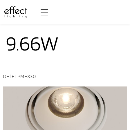
Potência:
9.66W
OE1ELPMEX30