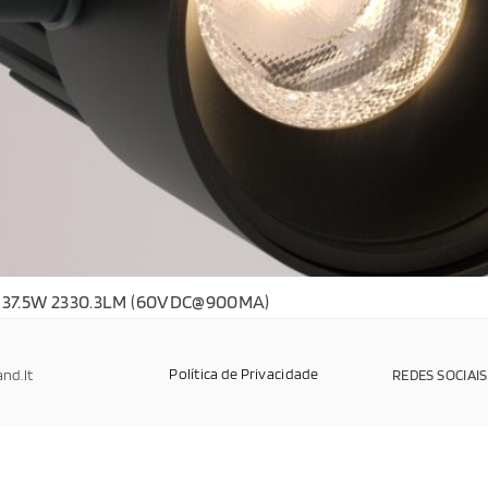
 37.5W 2330.3LM (60VDC@900MA)
Política de Privacidade
and.It
REDES SOCIAIS