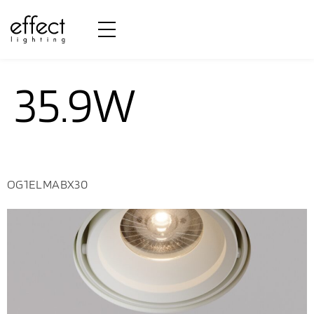
Potência:
35.9W
OG1ELMABX30