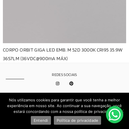
CORPO ORBIT GIGA LED EMB. M 52D 3000K CRI95 35.9W
3657LM (36VDC@900mA MÁX)
REDES SOCIAIS
Política de
Nós utilizamos cookies para garantir que você tenha a melhor
Privacidade
experiência em nosso site. Ao continuar a sua navegação, você
Effect © 2026 - Todos os direitos reservados | Desenvolvido por
estará concordando com a nossa política de privacidade.
Brand.It
Entendi
Política de privacidade