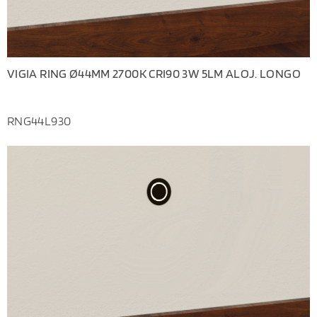
VIGIA RING Ø44MM 2700K CRI90 3W 5LM ALOJ. LONGO
RNG44L930