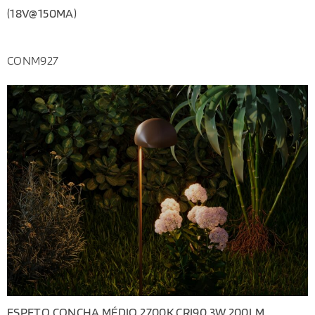
(18V@150MA)
CONM927
ESPETO CONCHA MÉDIO 2700K CRI90 3W 200LM