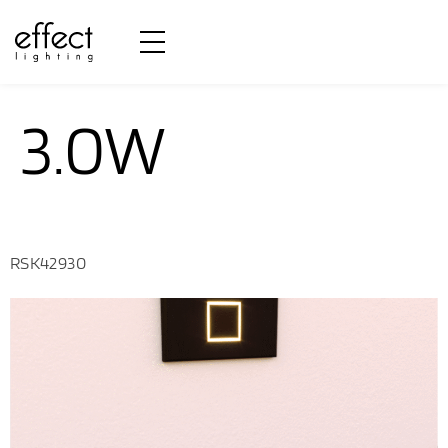
Potência:
3.0W
RSK42930