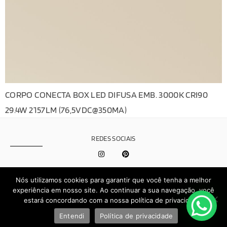
CORPO CONECTA BOX LED DIFUSA EMB. 3000K CRI90
29.4W 2157LM (76,5VDC@350MA)
REDES SOCIAIS
Política de
Nós utilizamos cookies para garantir que você tenha a melhor
Privacidade
experiência em nosso site. Ao continuar a sua navegação, você
estará concordando com a nossa política de privacidade.
Effect © 2026 - Todos os direitos reservados | Desenvolvido por
Entendi
Política de privacidade
Brand.It