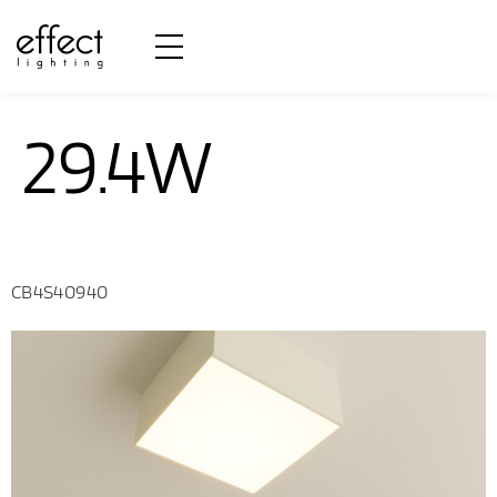
Potência:
29.4W
CB4S40940