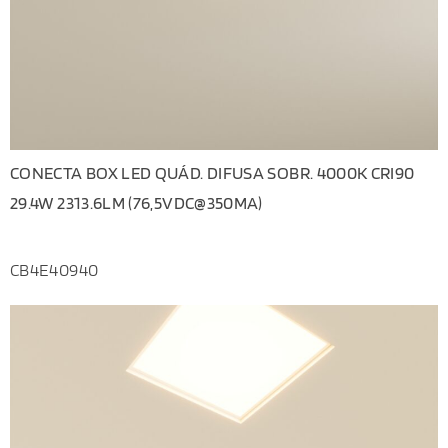
CONECTA BOX LED QUÁD. DIFUSA SOBR. 4000K CRI90
29.4W 2313.6LM (76,5VDC@350MA)
CB4E40940