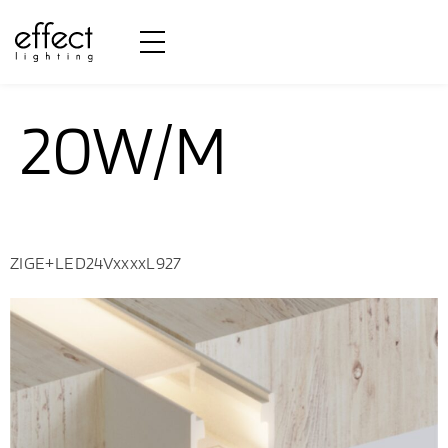
Potência:
20W/M
ZIGE+LED24VxxxxL927