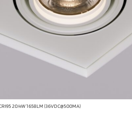
CRI95 20.4W 1658LM (36VDC@500MA)