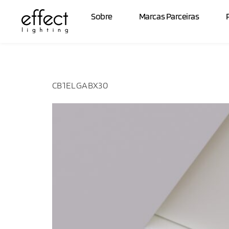
Potência:
2
Sobre
Marcas Parceiras
CB1ELGABX30