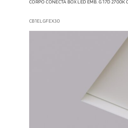
CORPO CONECTA BOX LED EMB. G 17D 2700K 
CB1ELGFEX30