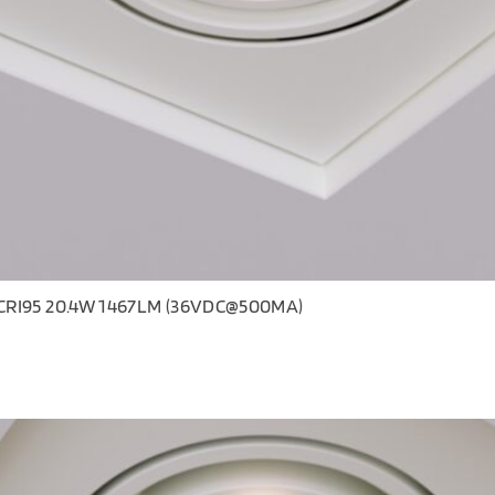
CRI95 20.4W 1467LM (36VDC@500MA)