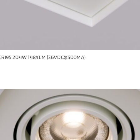
CRI95 20.4W 1484LM (36VDC@500MA)