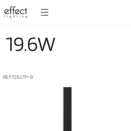
Potência:
19.6W
REF72827P-B