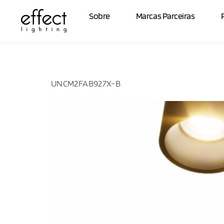
IK:
IK05
Sobre
Marcas Parceiras
UNCM2FAB927X-B