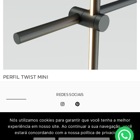
PERFIL TWIST MINI
REDES SOCIAIS
Política de
Nós utilizamos cookies para garantir que você tenha a melhor
Privacidade
experiência em nosso site. Ao continuar a sua navegação, você
estará concordando com a nossa política de privacidade.
Effect © 2026 - Todos os direitos reservados | Desenvolvido por