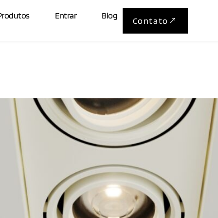
noso:
2146
Produtos
Entrar
Blog
Contato