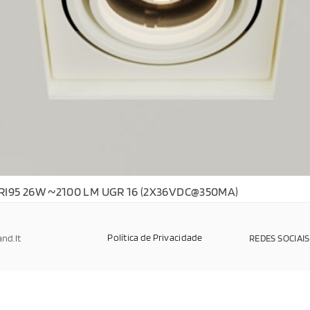
RI95 26W ~2100 LM UGR 16 (2X36VDC@350MA)
Política de Privacidade
and.It
REDES SOCIAIS