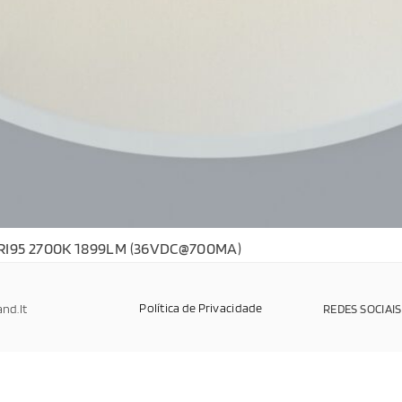
RI95 2700K 1899LM (36VDC@700MA)
Política de Privacidade
and.It
REDES SOCIAIS