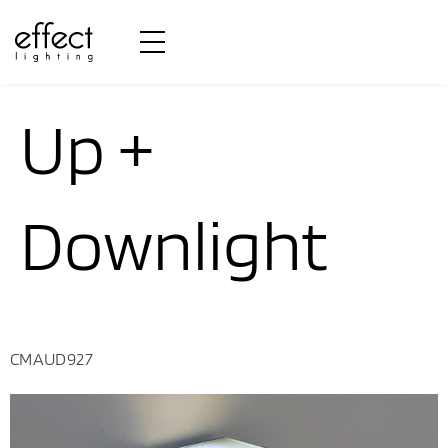
Efeito de Luz:
Up +
Downlight
CMAUD927