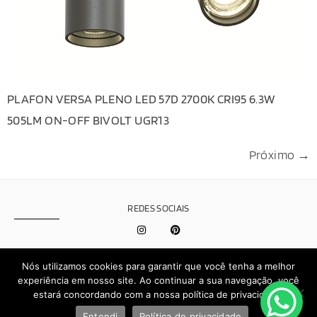
PLAFON VERSA PLENO LED 57D 2700K CRI95 6.3W
505LM ON-OFF BIVOLT UGR13
Próximo
→
REDES SOCIAIS
Política de
Nós utilizamos cookies para garantir que você tenha a melhor
Privacidade
experiência em nosso site. Ao continuar a sua navegação, você
estará concordando com a nossa política de privacidade.
Effect © 2026 - Todos os direitos reservados | Desenvolvido por
Entendi
Política de privacidade