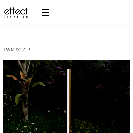
CRI:
CRI90
TWMJX27-B